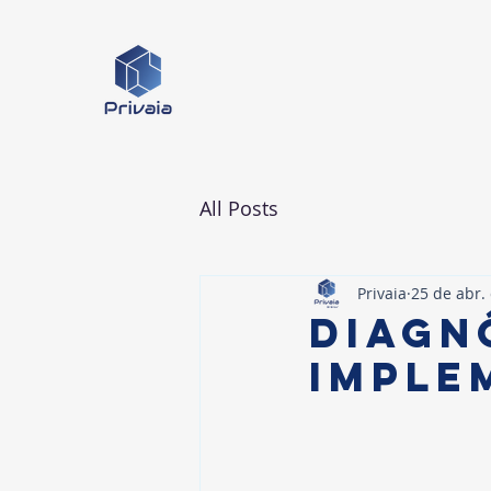
All Posts
Privaia
25 de abr.
diagn
imple