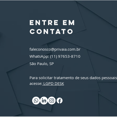
de Dados -
DMC©: A
Infraestrutur
entre em
Estratégica
que todo
contato
negócio
precisa para
Proteger seus
faleconosco@privaia.com.br
Dados
WhatsApp: (11) 97653-8710
São Paulo, SP
Para solicitar tratamento de seus dados pessoais
acesse:
LGPD DESK