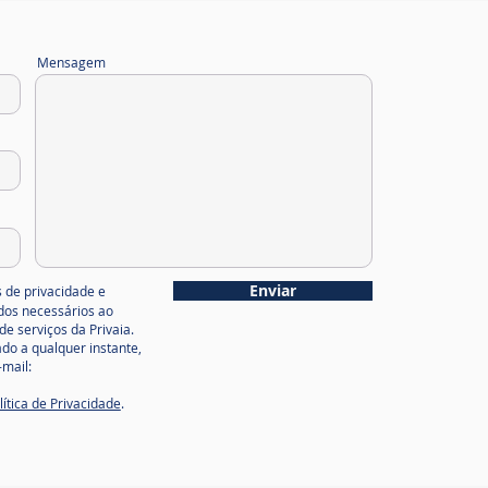
ropeia: quem
o estiver em
Mensagem
mpliance vai
car fora do
go
Enviar
 de privacidade e
ados necessários ao
de serviços da Privaia.
do a qualquer instante,
mail:
lítica de Privacidade
.