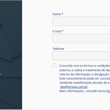
internacional
Eu
da proteção
nã
Nome
de dados
co
a
fi
jo
E-mail
Telefone
Concordo com os termos e condições
autorizo a coleta e tratamento de d
,
retorno da informação, e divulgação 
Este consentimento pode ser cancela
mediante manifestação através do e-
dpo@privaia.com.br
.
Mais informações, consulte nossa
Po