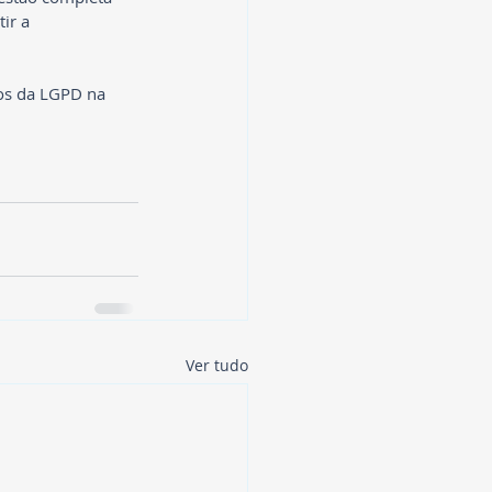
ir a 
os da LGPD na 
Ver tudo