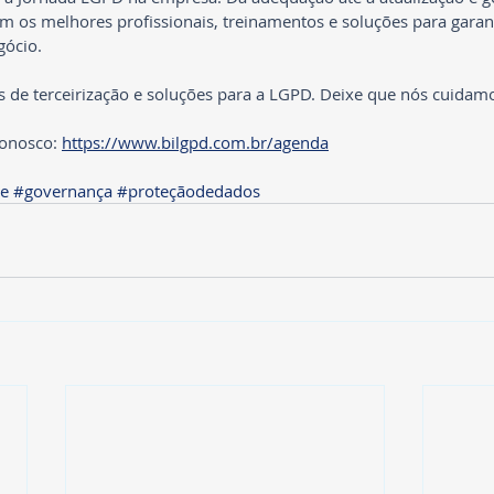
os melhores profissionais, treinamentos e soluções para garant
gócio.
 de terceirização e soluções para a LGPD. Deixe que nós cuidam
onosco: 
https://www.bilgpd.com.br/agenda
e
#governança
#proteçãodedados