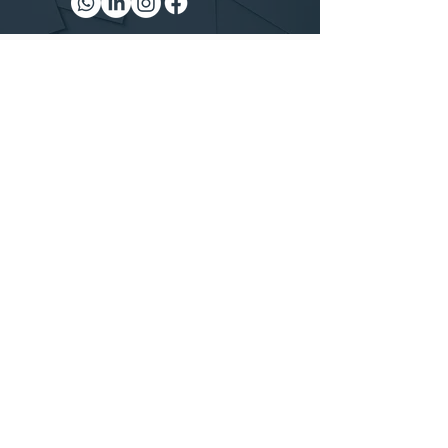
Nome
E-mail
Telefone
Mensagem
Concordo com os termos e condições
de privacidade e
autorizo a coleta e tratamento de dados
necessários ao retorno da informação, e