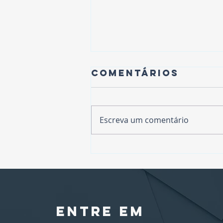
Comentários
Escreva um comentário
Centro de
Gerenciamento
de Dados -
DMC©: A
Infraestrutur
entre em
Estratégica