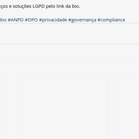
ços e soluções LGPD pelo link da bio.
dos
#ANPD
#DPO
#privacidade
#governança
#compliance