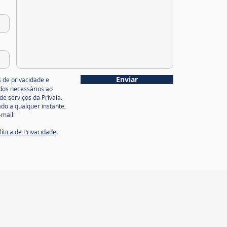
go
Enviar
 de privacidade e
ados necessários ao
de serviços da Privaia.
do a qualquer instante,
mail:
lítica de Privacidade
.
Dados.
zação.
e seus dados, acesse
LGPD DESK
.