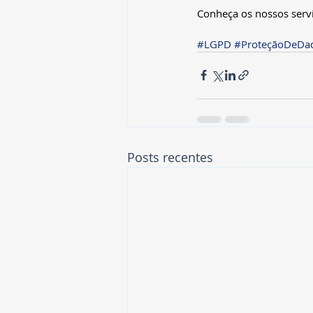
Conheça os nossos servi
#LGPD
#ProteçãoDeDa
Posts recentes