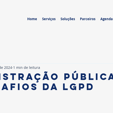
Home
Serviços
Soluções
Parceiros
Agend
 de 2024
1 min de leitura
istração públic
safios da LGPD