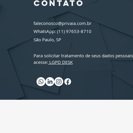
que todo
contato
negócio
precisa para
Proteger seus
faleconosco@privaia.com.br
Dados
WhatsApp: (11) 97653-8710
São Paulo, SP
Para solicitar tratamento de seus dados pessoais
acesse:
LGPD DESK
Nós r
Não s
Para saber mais sobre a nossa