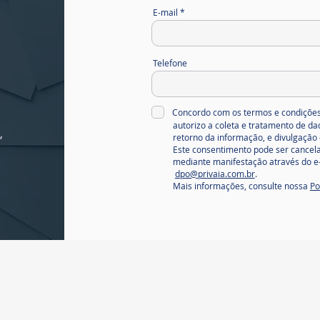
jo
E-mail
Telefone
Concordo com os termos e condições
autorizo a coleta e tratamento de d
,
retorno da informação, e divulgação 
Este consentimento pode ser cancela
mediante manifestação através do e-
dpo@privaia.com.br
.
Mais informações, consulte nossa
Po
espeitamos a sua privacidade em conformidade com a Lei Geral de Proteção de 
Os dados coletados são para facilitar o provimento e retorno da informação.
erão armazenados nem compartilhados em hipótese alguma sem a sua autori
Política de Privacidade e Proteção de Dados Pessoais
, ou solicitar tratamento d