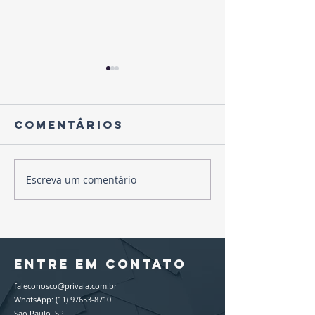
Comentários
Escreva um comentário
Mercosu
28 de Janeiro
União
- Dia
Europeia
internacional
quem nã
da proteção
estiver 
de dados
entre em contato
complia
vai fica
faleconosco@privaia.com.br
WhatsApp:
(11) 97653-8710
fora do
São Paulo, SP