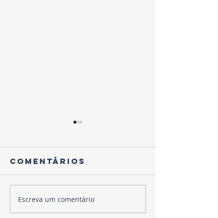
Comentários
Escreva um comentário
Mercosu
28 de Janeiro
União
- Dia