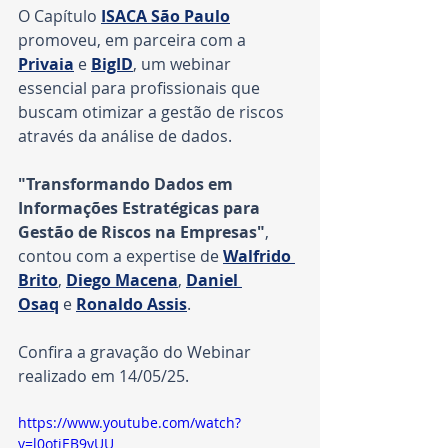
O Capítulo 
ISACA São Paulo
promoveu, em parceira com a 
Privaia
 e 
BigID
, um webinar 
essencial para profissionais que 
buscam otimizar a gestão de riscos 
através da análise de dados.  
"Transformando Dados em 
Informações Estratégicas para 
Gestão de Riscos na Empresas"
, 
contou com a expertise de 
Walfrido 
Brito
, 
Diego Macena
, 
Daniel 
Osaq
 e 
Ronaldo Assis
.
Confira a gravação do Webinar 
realizado em 14/05/25.
https://www.youtube.com/watch?
v=l0otiEB9yUU